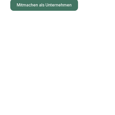
Mitmachen als Unternehmen
Mitmachen als Privatperson