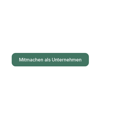
8.991 Unternehmer
gegen Impfzwang und
Spaltung
einheit.at – für demokratisches Staatswesen
Mitmachen als Unternehmen
Mitmachen als Privatperson