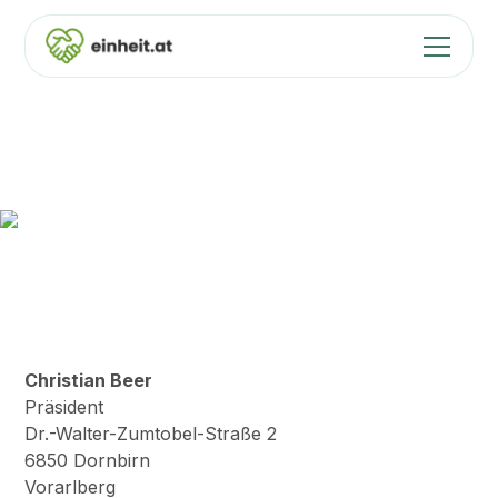
Impressum
Stellvertretend für geimpfte und ungeimpfte
Unternehmer(innen) aus Österreich, die diese
Initiative unterstützen!
Christian Beer
Präsident
Dr.-Walter-Zumtobel-Straße 2
6850 Dornbirn
Vorarlberg