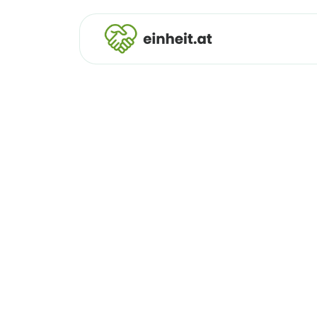
495
Wie
für das Miteinander der Gesel