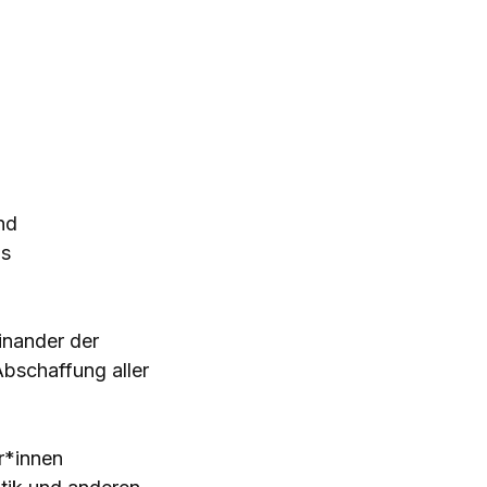
nd
as
einander der
Abschaffung aller
r*innen