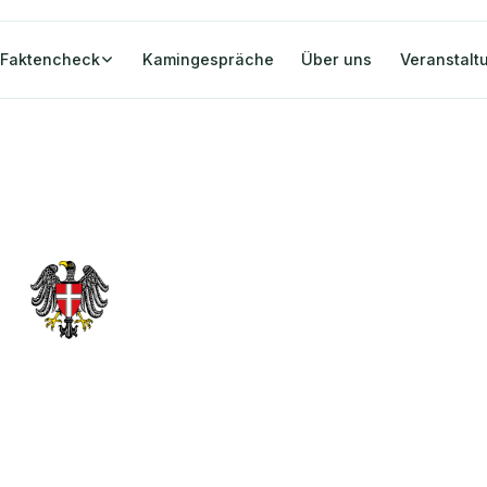
Faktencheck
Kamingespräche
Über uns
Veranstalt
ner Unternehmen
lschaft und für eine freie Impfentscheidung