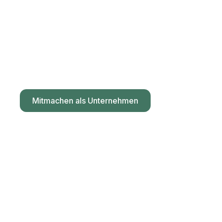
8.991 Unternehmer
gegen Impfzwang und
Spaltung
einheit.at – für demokratisches Staatswesen
Mitmachen als Unternehmen
Mitmachen als Privatperson